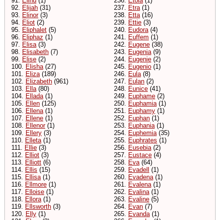
91.
Elihu
(1)
236.
Etola
(1)
92.
Elijah
(31)
237.
Etra
(1)
93.
Elinor
(3)
238.
Etta
(16)
94.
Eliot
(2)
239.
Ettie
(3)
95.
Eliphalet
(5)
240.
Eudora
(4)
96.
Eliphaz
(1)
241.
Euffem
(1)
97.
Elisa
(3)
242.
Eugene
(38)
98.
Elisabeth
(7)
243.
Eugenia
(9)
99.
Elise
(2)
244.
Eugenie
(2)
100.
Elisha
(27)
245.
Eugenio
(1)
101.
Eliza
(189)
246.
Eula
(8)
102.
Elizabeth
(961)
247.
Eulan
(2)
103.
Ella
(80)
248.
Eunice
(41)
104.
Ellada
(1)
249.
Euphame
(2)
105.
Ellen
(125)
250.
Euphamia
(1)
106.
Ellena
(1)
251.
Euphamy
(1)
107.
Ellene
(1)
252.
Euphan
(1)
108.
Ellenor
(1)
253.
Euphania
(1)
109.
Ellery
(3)
254.
Euphemia
(35)
110.
Elleta
(1)
255.
Euphrates
(1)
111.
Ellie
(3)
256.
Eusebia
(2)
112.
Elliot
(3)
257.
Eustace
(4)
113.
Elliott
(6)
258.
Eva
(64)
114.
Ellis
(15)
259.
Evadell
(1)
115.
Ellisa
(1)
260.
Evadena
(1)
116.
Ellmore
(1)
261.
Evalena
(1)
117.
Elloise
(1)
262.
Evalina
(1)
118.
Ellora
(1)
263.
Evaline
(5)
119.
Ellsworth
(3)
264.
Evan
(7)
120.
Elly
(1)
265.
Evanda
(1)