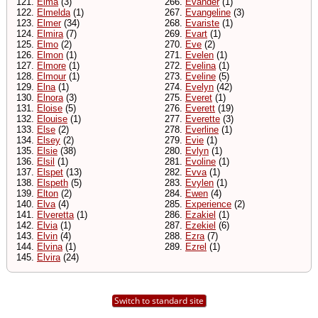
121.
Elma
(3)
266.
Evander
(1)
122.
Elmelda
(1)
267.
Evangeline
(3)
123.
Elmer
(34)
268.
Evariste
(1)
124.
Elmira
(7)
269.
Evart
(1)
125.
Elmo
(2)
270.
Eve
(2)
126.
Elmon
(1)
271.
Evelen
(1)
127.
Elmore
(1)
272.
Evelina
(1)
128.
Elmour
(1)
273.
Eveline
(5)
129.
Elna
(1)
274.
Evelyn
(42)
130.
Elnora
(3)
275.
Everet
(1)
131.
Eloise
(5)
276.
Everett
(19)
132.
Elouise
(1)
277.
Everette
(3)
133.
Else
(2)
278.
Everline
(1)
134.
Elsey
(2)
279.
Evie
(1)
135.
Elsie
(38)
280.
Evlyn
(1)
136.
Elsil
(1)
281.
Evoline
(1)
137.
Elspet
(13)
282.
Evva
(1)
138.
Elspeth
(5)
283.
Evylen
(1)
139.
Elton
(2)
284.
Ewen
(4)
140.
Elva
(4)
285.
Experience
(2)
141.
Elveretta
(1)
286.
Ezakiel
(1)
142.
Elvia
(1)
287.
Ezekiel
(6)
143.
Elvin
(4)
288.
Ezra
(7)
144.
Elvina
(1)
289.
Ezrel
(1)
145.
Elvira
(24)
Switch to standard site