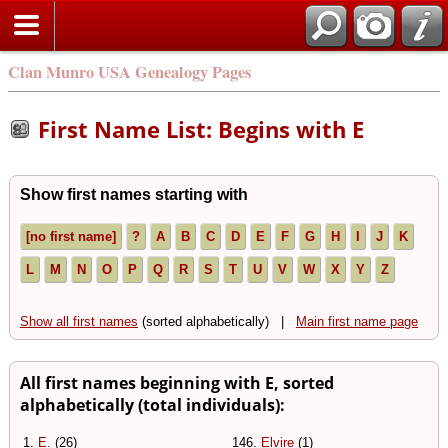
Clan Munro USA Genealogy Pages
First Name List: Begins with E
Show first names starting with
[no first name]
?
A
B
C
D
E
F
G
H
I
J
K
L
M
N
O
P
Q
R
S
T
U
V
W
X
Y
Z
Show all first names
(sorted alphabetically) |
Main first name page
All first names beginning with E, sorted
alphabetically (total individuals):
1.
E.
(26)
146.
Elvire
(1)