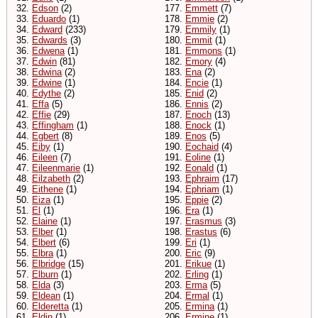
32.
Edson
(2)
177.
Emmett
(7)
33.
Eduardo
(1)
178.
Emmie
(2)
34.
Edward
(233)
179.
Emmily
(1)
35.
Edwards
(3)
180.
Emmit
(1)
36.
Edwena
(1)
181.
Emmons
(1)
37.
Edwin
(81)
182.
Emory
(4)
38.
Edwina
(2)
183.
Ena
(2)
39.
Edwine
(1)
184.
Encie
(1)
40.
Edythe
(2)
185.
Enid
(2)
41.
Effa
(5)
186.
Ennis
(2)
42.
Effie
(29)
187.
Enoch
(13)
43.
Effingham
(1)
188.
Enock
(1)
44.
Egbert
(8)
189.
Enos
(5)
45.
Eiby
(1)
190.
Eochaid
(4)
46.
Eileen
(7)
191.
Eoline
(1)
47.
Eileenmarie
(1)
192.
Eonald
(1)
48.
Eilzabeth
(2)
193.
Ephraim
(17)
49.
Eithene
(1)
194.
Ephriam
(1)
50.
Eiza
(1)
195.
Eppie
(2)
51.
El
(1)
196.
Era
(1)
52.
Elaine
(1)
197.
Erasmus
(3)
53.
Elber
(1)
198.
Erastus
(6)
54.
Elbert
(6)
199.
Eri
(1)
55.
Elbra
(1)
200.
Eric
(9)
56.
Elbridge
(15)
201.
Erikue
(1)
57.
Elburn
(1)
202.
Erling
(1)
58.
Elda
(3)
203.
Erma
(5)
59.
Eldean
(1)
204.
Ermal
(1)
60.
Elderetta
(1)
205.
Ermina
(1)
61.
Eldin
(1)
206.
Ermine
(1)