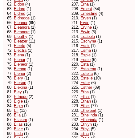
62.
Eldon
(4)
207.
Erna
(1)
63.
Eldora
(1)
208.
Ernest
(54)
64.
Eldred
(1)
209.
Ernestine
(4)
65.
Eldredge
(1)
210.
Erven
(1)
66.
Eleanor
(85)
211.
Ervin
(1)
67.
Eleanora
(1)
212.
Ervine
(1)
68.
Eleanore
(1)
213.
Erwin
(5)
69.
Eleathy
(1)
214.
Esabela
(1)
70.
Eleazer
(11)
215.
Eschyna
(1)
71.
Electa
(5)
216.
Esek
(1)
72.
Electra
(1)
217.
Esma
(1)
73.
Elena
(1)
218.
Espie
(1)
74.
Elenar
(1)
219.
Essie
(6)
75.
Eleneor
(1)
220.
Esta
(1)
76.
Elenna
(1)
221.
Estalena
(1)
77.
Elenor
(2)
222.
Estella
(6)
78.
Elery
(1)
223.
Estelle
(10)
79.
Eleson
(1)
224.
Ester
(6)
80.
Elexina
(1)
225.
Esther
(89)
81.
Eley
(1)
226.
Etha
(1)
82.
Elfriede
(2)
227.
Ethal
(1)
83.
Elgie
(1)
228.
Ethan
(1)
84.
Elgin
(1)
229.
Ethel
(77)
85.
Eli
(13)
230.
Ethelbert
(1)
86.
Elia
(1)
231.
Ethelinda
(1)
87.
Eliakim
(1)
232.
Etherinda
(1)
88.
Elias
(16)
233.
Ethlyn
(1)
89.
Elice
(1)
234.
Ethyl
(5)
90.
Elida
(1)
235.
Etna
(1)