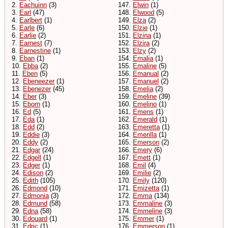
2.
Eachuinn
(3)
147.
Elwin
(1)
3.
Earl
(47)
148.
Elwood
(5)
4.
Earlbert
(1)
149.
Elza
(2)
5.
Earle
(6)
150.
Elzie
(1)
6.
Earlie
(2)
151.
Elzina
(1)
7.
Earnest
(7)
152.
Elzira
(2)
8.
Earnestine
(1)
153.
Elzy
(2)
9.
Eban
(1)
154.
Emalia
(1)
10.
Ebba
(2)
155.
Emaline
(5)
11.
Eben
(5)
156.
Emanual
(2)
12.
Ebeneezer
(1)
157.
Emanuel
(2)
13.
Ebenezer
(45)
158.
Emelia
(2)
14.
Eber
(3)
159.
Emeline
(39)
15.
Eborn
(1)
160.
Emelino
(1)
16.
Ed
(5)
161.
Emens
(1)
17.
Eda
(1)
162.
Emerald
(1)
18.
Edd
(2)
163.
Emeretta
(1)
19.
Eddie
(3)
164.
Emerilla
(1)
20.
Eddy
(2)
165.
Emerson
(2)
21.
Edgar
(24)
166.
Emery
(6)
22.
Edgell
(1)
167.
Emett
(1)
23.
Edger
(1)
168.
Emil
(4)
24.
Edison
(2)
169.
Emilie
(2)
25.
Edith
(105)
170.
Emily
(120)
26.
Edmond
(10)
171.
Emizetta
(1)
27.
Edmonia
(3)
172.
Emma
(134)
28.
Edmund
(58)
173.
Emmaline
(3)
29.
Edna
(58)
174.
Emmeline
(3)
30.
Edouard
(1)
175.
Emmer
(1)
31.
Edric
(1)
176.
Emmerson
(1)