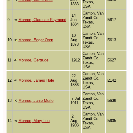
Texas,
1883
USA
Canton, Van
14
Zandt Co.,
9
Monroe, Clarence Raymond
Jun
I5617
Texas,
1884
USA
Canton, Van
10
Zandt Co.,
10
Monroe, Edgar Oren
Aug
I5613
Texas,
1878
USA
Canton, Van
Zandt Co.,
11
Monroe, Gertrude
1912
I5627
Texas,
USA
Canton, Van
22
Zandt Co.,
12
Monroe, James Hale
Aug
I2142
Texas,
1886
USA
Canton, Van
7 Jul
Zandt Co.,
13
Monroe, Janie Merle
I5638
1911
Texas,
USA
Canton, Van
2
Zandt Co.,
14
Monroe, Mary Lou
Aug
I5635
Texas,
1903
USA