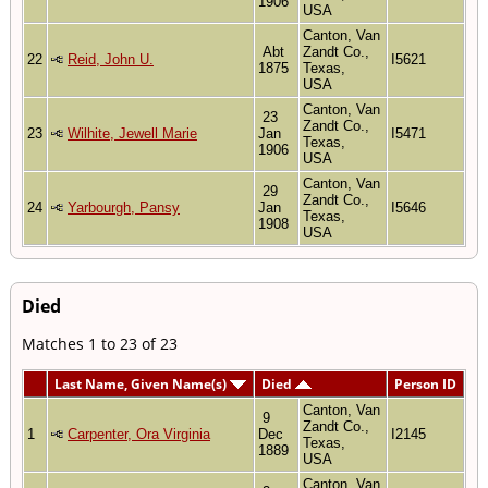
1906
USA
Canton, Van
Abt
Zandt Co.,
22
Reid, John U.
I5621
1875
Texas,
USA
Canton, Van
23
Zandt Co.,
23
Wilhite, Jewell Marie
Jan
I5471
Texas,
1906
USA
Canton, Van
29
Zandt Co.,
24
Yarbourgh, Pansy
Jan
I5646
Texas,
1908
USA
Died
Matches 1 to 23 of 23
Last Name, Given Name(s)
Died
Person ID
Canton, Van
9
Zandt Co.,
1
Carpenter, Ora Virginia
Dec
I2145
Texas,
1889
USA
Canton, Van