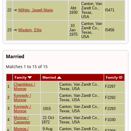
Canton, Van
Abt
Zandt Co.,
22
Wilhite, Jewell Marie
I5471
1930
Texas,
USA
Canton, Van
10
Zandt Co.,
23
Wisdom, Ellie
Jan
I5456
Texas,
1975
USA
Married
Matches 1 to 15 of 15
Family
Married
Family ID
Chambless /
Canton, Van Zandt Co.,
1
F2297
Monroe
Texas, USA
Kennedy /
Canton, Van Zandt Co.,
2
F2292
Monroe
Texas, USA
Kennedy /
Canton, Van Zandt Co.,
3
1915
F2293
Monroe
Texas, USA
Monroe /
21 Oct
Canton, Van Zandt Co.,
4
F1030
Carpenter
1872
Texas, USA
Monroe /
9 Aug
Canton, Van Zandt Co.,
5
F2294