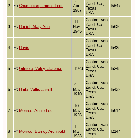
2
Zandt Co.,
2
Chambless, James Leon
Apr
I5647
Texas,
1987
USA
Canton, Van
11
Zandt Co.,
3
Daniel, Mary Ann
Nov
I5630
Texas,
1945
USA
Canton, Van
Zandt Co.,
4
Davis
I5425
Texas,
USA
Canton, Van
Zandt Co.,
5
Gilmore, Wiley Clarence
1923
I5245
Texas,
USA
Canton, Van
9
Zandt Co.,
6
Haile, Willis Jarrell
May
I5432
Texas,
1910
USA
Canton, Van
10
Zandt Co.,
7
Monroe, Annie Lee
May
I5614
Texas,
1936
USA
Canton, Van
1
Zandt Co.,
8
Monroe, Barney Archibald
Mar
I2144
Texas,
1933