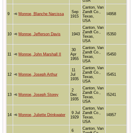
USA
Canton, Van
Sep
Zandt Co.,
9
Monroe, Blanche Narcissa
I4958
1915
Texas,
USA
Canton, Van
Zandt Co.,
10
Monroe, Jefferson Davis
1943
I5350
Texas,
USA
Canton, Van
30
Zandt Co.,
11
Monroe, John Marshall II
Apr
I5450
Texas,
1955
USA
Canton, Van
11
Zandt Co.,
12
Monroe, Joseph Arthur
Jul
I5451
Texas,
1935
USA
Canton, Van
2
Zandt Co.,
13
Monroe, Joseph Storey
Dec
I5241
Texas,
1935
USA
Canton, Van
9 Jul
Zandt Co.,
14
Monroe, Juliette Drinkwater
I4957
1929
Texas,
USA
Canton, Van
6
Zandt Co.,