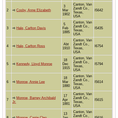
Canton, Van
3
Zandt Co.,
2
Cosby, Anne Elizabeth
Mar
I5642
Texas,
1902
USA
Canton, Van
5
Zandt Co.,
3
Hale, Carlton Davis
Feb
I5435
Texas,
1885
USA
Canton, Van
Abt
Zandt Co.,
4
Hale, Carlton Ross
I6754
1910
Texas,
USA
Canton, Van
18
Zandt Co.,
5
Kennedy, Lloyd Monroe
Dec
I5794
Texas,
1915
USA
Canton, Van
18
Zandt Co.,
6
Monroe, Annie Lee
Mar
I5614
Texas,
1880
USA
Canton, Van
17
Monroe, Barney Archibald
Zandt Co.,
7
Apr
I5615
Jr.
Texas,
1881
USA
Canton, Van
13
Zandt Co.,
8
Monroe, Carrie Cleo
Jan
I5616