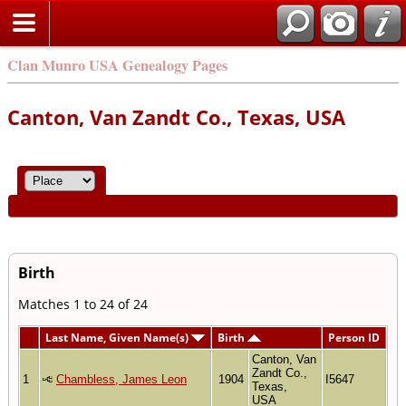
Clan Munro USA Genealogy Pages
Canton, Van Zandt Co., Texas, USA
Birth
Matches 1 to 24 of 24
Last Name, Given Name(s)
Birth
Person ID
Canton, Van
Zandt Co.,
1
Chambless, James Leon
1904
I5647
Texas,
USA