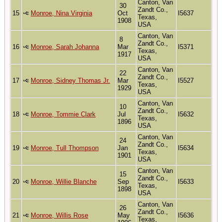
Canton, Van
30
Zandt Co.,
15
Monroe, Nina Virginia
Oct
I5637
Texas,
1908
USA
Canton, Van
8
Zandt Co.,
16
Monroe, Sarah Johanna
Mar
I5371
Texas,
1917
USA
Canton, Van
22
Zandt Co.,
17
Monroe, Sidney Thomas Jr.
Mar
I5527
Texas,
1929
USA
Canton, Van
10
Zandt Co.,
18
Monroe, Tommie Clark
Jul
I5632
Texas,
1896
USA
Canton, Van
24
Zandt Co.,
19
Monroe, Tull Thompson
Jan
I5634
Texas,
1901
USA
Canton, Van
15
Zandt Co.,
20
Monroe, Willie Blanche
Sep
I5633
Texas,
1898
USA
Canton, Van
26
Zandt Co.,
21
Monroe, Willis Rose
May
I5636
Texas,