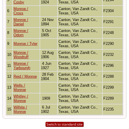
Cosby
1924
Texas, USA
Monroe /
Canton, Van Zandt Co.,
6
F2304
Cross
Texas, USA
Monroe /
24 Nov
Canton, Van Zandt Co.,
7
F2291
Daniel
1894
Texas, USA
Monroe /
5 Oct
Canton, Van Zandt Co.,
8
F2248
Odom
1905
Texas, USA
Canton, Van Zandt Co.,
9
Monroe / Tyler
F2290
Texas, USA
Monroe /
12 Aug
Canton, Van Zandt Co.,
10
F2232
Woodruff
1906
Texas, USA
Monroe /
4 Jun
Canton, Van Zandt Co.,
11
F2296
Yarbourgh
1927
Texas, USA
28 Feb
Canton, Van Zandt Co.,
12
Reid / Monroe
F2288
1904
Texas, USA
Wells /
Canton, Van Zandt Co.,
13
F2299
Monroe
Texas, USA
Whitley /
Canton, Van Zandt Co.,
14
1909
F2289
Monroe
Texas, USA
Wilhite /
6 Jul
Canton, Van Zandt Co.,
15
F2235
Monroe
1902
Texas, USA
Switch to standard site